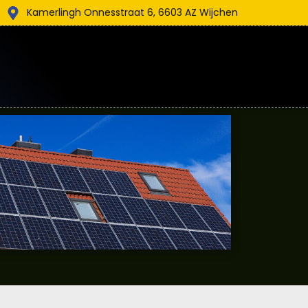
Kamerlingh Onnesstraat 6, 6603 AZ Wijchen